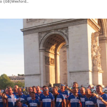
o (GB)Wexford...