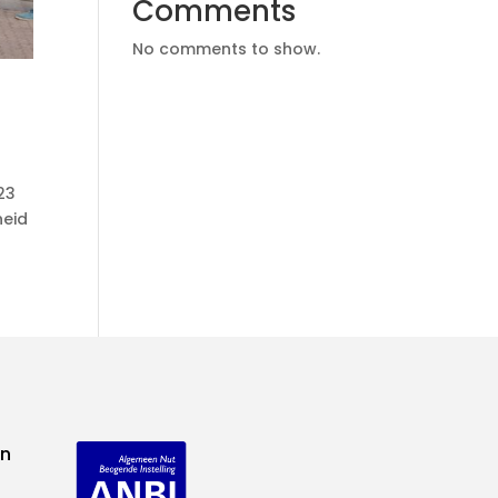
Comments
No comments to show.
23
heid
en