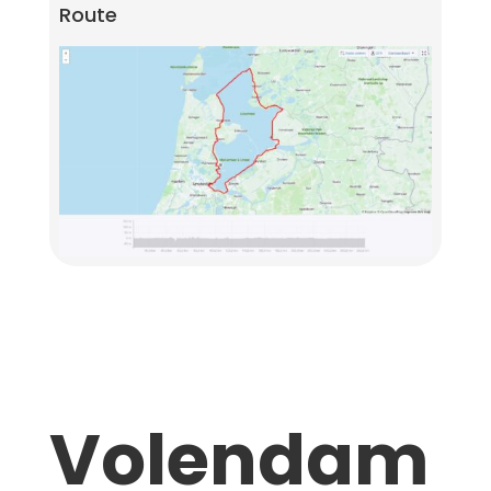
Route
Home
/
Evenementen
/
Verslagen
/
Volendam
Volendam